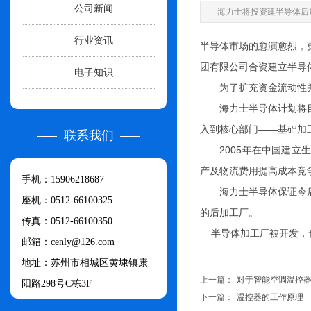
公司新闻
海力士将投资建半导体后
行业资讯
半导体市场的愈演愈烈，
团有限公司合资建立半导
电子知识
为了扩充资金流动性并改
海力士半导体计划将目前
入到核心部门——基础加
联系我们
2005年在中国建立生
产及物流费用提高成本竞
手机：15906218687
海力士半导体保证今后五
座机：0512-66100325
的后加工厂。
传真：0512-66100350
半导体加工厂被开发，也
邮箱：cenly@126.com​
地址：苏州市相城区黄埭镇康
上一篇：
对于智能空调温控
阳路298号C栋3F
下一篇：
温控器的工作原理