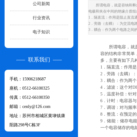
公司新闻
所谓电容，就是容纳和释
电极和夹在中间的绝缘介质组
行业资讯
1．隔直流：作用是阻止直流
2．旁路（去耦）：为交流电
3．耦合：作为两个电路之间
电子知识
所谓电容，就
容的结构非常简单
联系我们
多，主要有如下几
1．隔直流：作用
2．旁路（去耦）
手机：15906218687
3．耦合：作为两
4．滤波：这个对D
座机：0512-66100325
5．温度补偿：针
传真：0512-66100350
6．计时：电容器
邮箱：cenly@126.com​
7．调谐：对与频
8．整流：在预定
地址：苏州市相城区黄埭镇康
9．储能：储存电
阳路298号C栋3F
一个电容储存的电